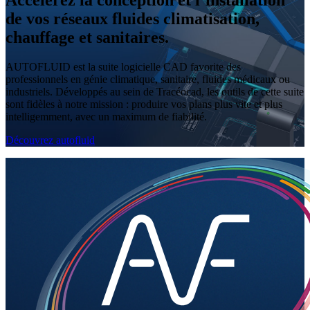
Accélérez la conception et l’installation
de vos réseaux fluides climatisation,
chauffage et sanitaires.
AUTOFLUID est la suite logicielle CAD favorite des
professionnels en génie climatique, sanitaire, fluides médicaux ou
industriels. Développés au sein de Tracéocad, les outils de cette suite
sont fidèles à notre mission : produire vos plans plus vite et plus
intelligemment, avec un maximum de fiabilité.
Découvrez autofluid